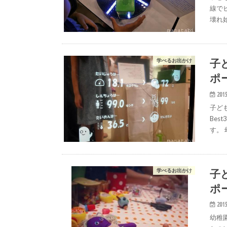
線で
壊れ
子ど
学べるお出かけ
ポ
2015
子ども
Be
す。
子ど
学べるお出かけ
ポー
2015
幼稚園