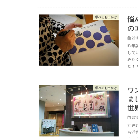
悩
学べるお出かけ
の
2017
昨年
して
みた
た！
ワ
学べるお出かけ
ま
世
2016
江戸
ら浮