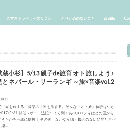
こすぎトラベラーズサロン
とりとめのないこと
profile
Con
台湾
ベトナム
 タイ・マレーシア・シンガポ
北海道
ソウル
バリ島
ハワイ
ｽ ﾌﾞﾚｰﾒﾝ ｹﾙﾝ ﾌﾟﾗﾊ ﾊﾟﾘ
ﾟﾝｳｲｰﾝﾌﾟﾗﾊｸﾙﾑﾛﾌ一人旅
 バリ島
け
武蔵小杉】5/13 親子de旅育 オト旅しよう♪
琶とネパール・サーランギ ～旅×音楽vol.2
.04.13
で世界を旅する。音楽の世界を旅する。そんな「オト旅」体験はいか
2017/5/31 開催レポート追記： よく聞くあのメロディはどの国から
てきたかを一緒に探検！ その後、なかなか聴く機会のない琵琶とネパ
の楽…