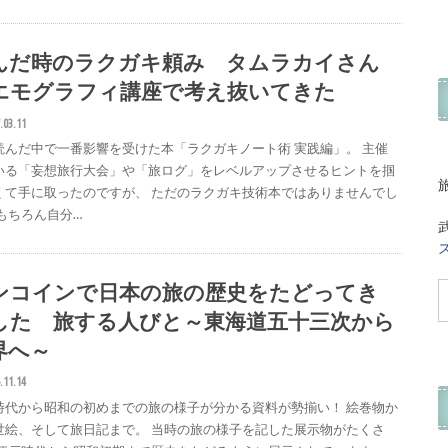
んだ時のラクガキ頼み タムラカイさん
エモグラフィ講座で考え抜いてきた
.03.11
読んだ中で一番影響を受けた本「ラクガキノート術 実践編」。 主催
いる「妄想旅行大会」や「旅ログ」をレベルアップさせるヒントを掴
くて手に取ったのですが、 ただのラクガキ技術本ではありませんでし
 もちろん自分…
ンコインで日本の旅の歴史をたどってき
した 旅する人びと～東海道五十三次から
界へ～
.11.14
時代から昭和の初めまでの旅の様子が分かる資料が勢揃い！ 絵巻物か
世絵、そして旅日記まで。 当時の旅の様子を記した展示物がたくさ