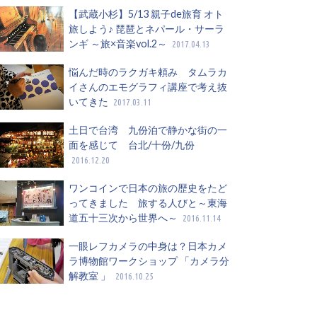
【武蔵小杉】5/13 親子de旅育 オト
旅しよう♪ 琵琶とネパール・サーラ
ンギ ～旅×音楽vol.2～
2017.04.13
悩んだ時のラクガキ頼み タムラカ
イさんのエモグラフィ講座で考え抜
いてきた
2017.03.11
土日で台湾 九份泊で静かな街の一
面を感じて 台北/十份/九份
2016.12.20
ワンコインで日本の旅の歴史をたど
ってきました 旅する人びと～東海
道五十三次から世界へ～
2016.11.14
一眼レフカメラの中身は？日本カメ
ラ博物館ワークショップ 「カメラ分
解教室 」
2016.10.25