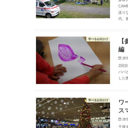
CA
送り
代、
【
学べるお出かけ
編
2015
2回目の
パパ
した
ワー
学べるお出かけ
ス
2015
主催