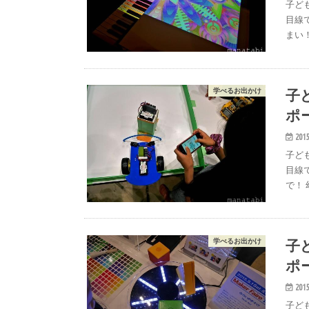
子ども
目線
まい
子ど
学べるお出かけ
ポ
2015
子ども
目線
で！ 
子ど
学べるお出かけ
ポ
2015
子ども