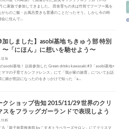
MP) に家族で参加してきました。 田舎育ちの夫は竹筒でフーフー風を
ながらのご飯・お風呂焚きも普通のことだったそう。しかし今の時
都会に住んで…
参加しました】asobi基地 ちきゅう部 特別
 〜「にほん」に想いを馳せよう〜
.12.16
asobi基地！ 以前参加した Green drinks kawasaki #3「asobi基地×
とママの子育てカンファレンス」にて「我が家の旅育」についてお話
際に娘が世話になったのをきっかけで知った「a…
クショップ告知 2015/11/29 世界のクリ
マスをフラッグガーランドで表現しよう
.11.05
する「親子旅育推進部 byこすぎトラベラーズサロン」にてクリスマ