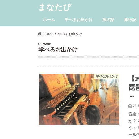
まなたび
ホーム
学べるお出かけ
旅の話
旅行記
2016 
2016 
2015
2015 
2011 
2010
2010
軽井沢
2008 ｱﾑ
2006ｺﾍ
2005
会津
おでか
HOME
学べるお出かけ
ール
CATEGORY
学べるお出かけ
【
学べるお出かけ
琵
～
2017
音楽
が？ 
やっ
ール