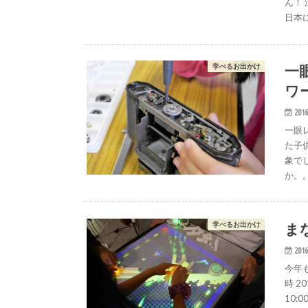
ん！
日本
一
学べるお出かけ
ワ
2016
一眼
た子
象で
か。
まな
学べるお出かけ
2016
今年も
時 2
10: