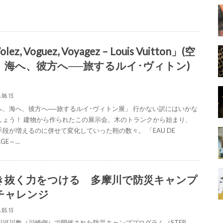
lez, Voguez, Voyagez – Louis Vuitton」(空
、海へ、彼方へ──旅するルイ･ヴィトン)
.06.15
へ、海へ、彼方へ──旅するルイ･ヴィトン展」 行かない訳にはいかな
しょう！ 建物から作られたこの展示会。木のトランクから始まり、
手段が増えるのに併せて変化していった鞄の数々。 「EAU DE
AGE～…
き抜く力をつける 多摩川で防災キャンプ
チャレンジ
.05.15
川河川敷（川崎側）で開催された防災キャンププログラム（STEP