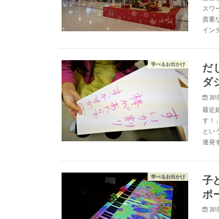
スワ
貴重
イン
だ
学べるお出かけ
ダ
2015
最近
す！
とい
連発
子ど
学べるお出かけ
ポ
2015