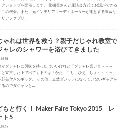
ークショップを開催します。 元機長さんと座談会方式でお話ができる
なこの機会。また、元インテリアコーディネーターが用意する豊富な
テリアファブリ…
じゃれは世界を救う？親子だじゃれ教室で
ジャレのシャワーを浴びてきました
.08.30
娘がダジャレに興味を持ったはいいけれど「ダジャレ言いま～～～
」と宣言した上で出てくるのは「かた、こり、ひえ、しょ～～～っ」
う顔芸付きのギャグ。 その他、全然ダジャレになっていないギャグを
するのでダジャレと…
もと行く！ Maker Faire Tokyo 2015 レ
ート5
.08.15