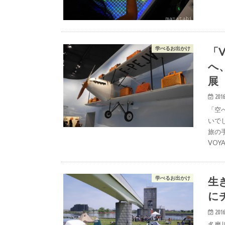
「Vo
学べるお出かけ
へ
展
2016
「空
いで
旅の
VOY
生
学べるお出かけ
に
2016
多摩