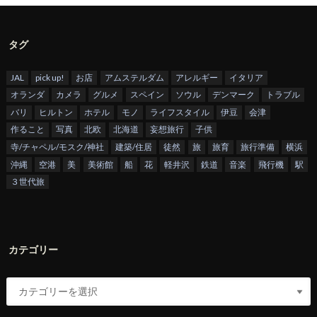
タグ
JAL
pick up!
お店
アムステルダム
アレルギー
イタリア
オランダ
カメラ
グルメ
スペイン
ソウル
デンマーク
トラブル
バリ
ヒルトン
ホテル
モノ
ライフスタイル
伊豆
会津
作ること
写真
北欧
北海道
妄想旅行
子供
寺/チャペル/モスク/神社
建築/住居
徒然
旅
旅育
旅行準備
横浜
沖縄
空港
美
美術館
船
花
軽井沢
鉄道
音楽
飛行機
駅
３世代旅
カテゴリー