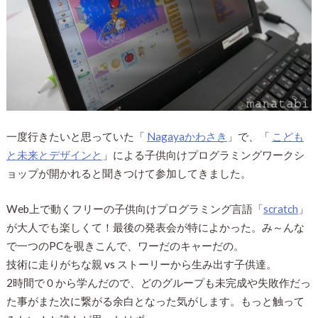
一度行きたいと思っていた「
Nagayaかわさき
」で、「
こども
と未来とデザインと
」による子供向けプログラミングワークシ
ョップが開かれると聞きつけて参加してきました。
Web上で動くフリーの子供向けプログラミング言語「
scratch
」
が大人でも楽しくて！最後の発表会が特によかった。み～んな
で一つのPCを覗きこんで、ワーだのキャーだの。
技術に走りがちな親 vs ストーリーから生み出す子供達。
2時間で０から学んだので、どのグループも未完成や失敗作だっ
た事がまた次に繋がる余白となった気がします。もっと触って