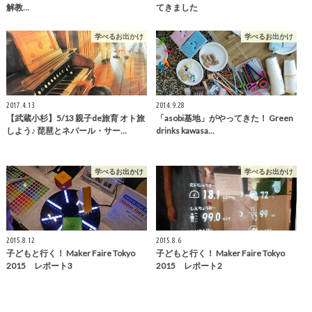
解教…
てきました
学べるお出かけ
学べるお出かけ
2017.4.13
2014.9.28
【武蔵小杉】5/13 親子de旅育 オト旅
「asobi基地」がやってきた！ Green
しよう♪ 琵琶とネパール・サー…
drinks kawasa…
学べるお出かけ
学べるお出かけ
2015.8.12
2015.8.6
子どもと行く！ Maker Faire Tokyo
子どもと行く！ Maker Faire Tokyo
2015 レポート3
2015 レポート2