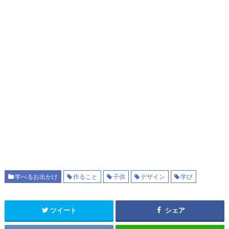
学べるお出かけ
作ること
子供
デザイン
学び
ツイート
シェア