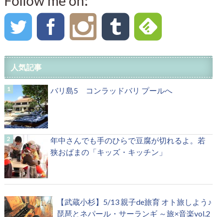
Follow me on:
人気記事
バリ島5 コンラッドバリ プールへ
年中さんでも手のひらで豆腐が切れるよ。若
狭おばまの「キッズ・キッチン」
【武蔵小杉】5/13 親子de旅育 オト旅しよう♪
琵琶とネパール・サーランギ ～旅×音楽vol.2