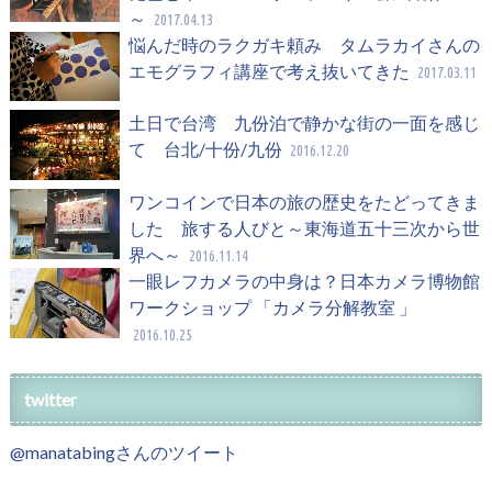
～
2017.04.13
悩んだ時のラクガキ頼み タムラカイさんの
エモグラフィ講座で考え抜いてきた
2017.03.11
土日で台湾 九份泊で静かな街の一面を感じ
て 台北/十份/九份
2016.12.20
ワンコインで日本の旅の歴史をたどってきま
した 旅する人びと～東海道五十三次から世
界へ～
2016.11.14
一眼レフカメラの中身は？日本カメラ博物館
ワークショップ 「カメラ分解教室 」
2016.10.25
twitter
@manatabingさんのツイート