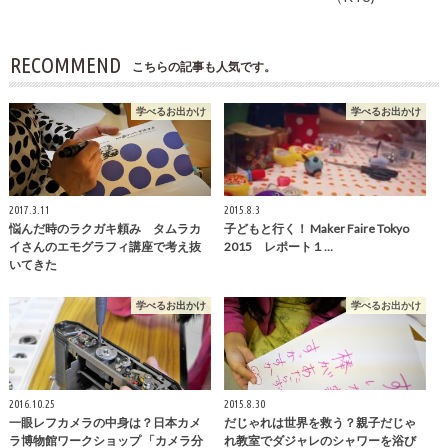
RECOMMEND
こちらの記事も人気です。
学べるお出かけ
学べるお出かけ
2017.3.11
2015.8.3
悩んだ時のラクガキ頼み タムラカ
子どもと行く！ Maker Faire Tokyo
イさんのエモグラフィ講座で考え抜
2015 レポート１…
いてきた
学べるお出かけ
学べるお出かけ
2016.10.25
2015.8.30
一眼レフカメラの中身は？日本カメ
だじゃれは世界を救う？親子だじゃ
ラ博物館ワークショップ 「カメラ分
れ教室でダジャレのシャワーを浴び