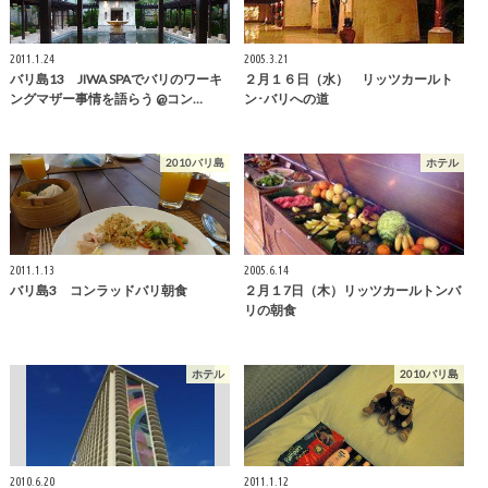
2011.1.24
2005.3.21
バリ島13 JIWA SPAでバリのワーキ
２月１６日（水） リッツカールト
ングマザー事情を語らう @コン…
ン･バリへの道
2010バリ島
ホテル
2011.1.13
2005.6.14
バリ島3 コンラッドバリ朝食
２月１7日（木）リッツカールトンバ
リの朝食
ホテル
2010バリ島
2010.6.20
2011.1.12