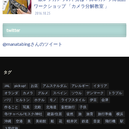
ワークショップ 「カメラ分解教室 」
2016.10.25
twitter
@manatabingさんのツイート
タグ
JAL
pick up!
お店
アムステルダム
アレルギー
イタリア
オランダ
カメラ
グルメ
スペイン
ソウル
デンマーク
トラブル
バリ
ヒルトン
ホテル
モノ
ライフスタイル
伊豆
会津
作ること
写真
北欧
北海道
妄想旅行
子供
寺/チャペル/モスク/神社
建築/住居
徒然
旅
旅育
旅行準備
横浜
沖縄
空港
美
美術館
船
花
軽井沢
鉄道
音楽
飛行機
駅
３世代旅