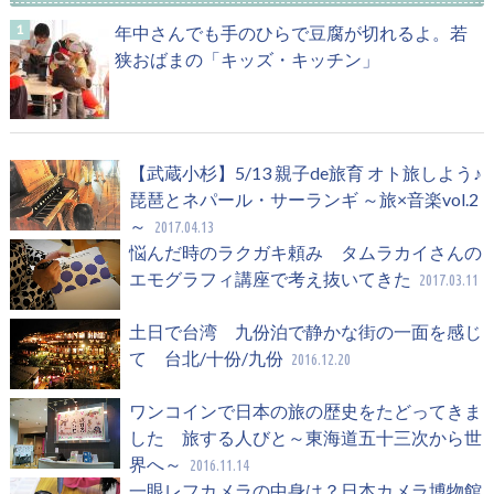
年中さんでも手のひらで豆腐が切れるよ。若
狭おばまの「キッズ・キッチン」
【武蔵小杉】5/13 親子de旅育 オト旅しよう♪
琵琶とネパール・サーランギ ～旅×音楽vol.2
～
2017.04.13
悩んだ時のラクガキ頼み タムラカイさんの
エモグラフィ講座で考え抜いてきた
2017.03.11
土日で台湾 九份泊で静かな街の一面を感じ
て 台北/十份/九份
2016.12.20
ワンコインで日本の旅の歴史をたどってきま
した 旅する人びと～東海道五十三次から世
界へ～
2016.11.14
一眼レフカメラの中身は？日本カメラ博物館